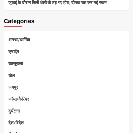
जुताई के दौरान मिली थैली तो उड़ गए होश; दीमक चट कर गई रकम
Categories
आस्था/धार्मिक
क्राईम
खाजूवाला
खेल
जयपुर
जॉब्स/कैरियर
दुर्घटना
देश/विदेश