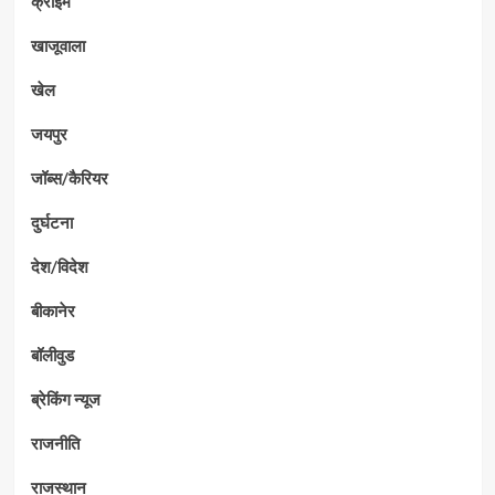
क्राईम
खाजूवाला
खेल
जयपुर
जॉब्स/कैरियर
दुर्घटना
देश/विदेश
बीकानेर
बॉलीवुड
ब्रेकिंग न्यूज
राजनीति
राजस्थान