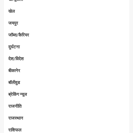
खेल
जयपुर
जॉब्स/कैरियर
दुर्घटना
देश/विदेश
बीकानेर
बॉलीवुड
ब्रेकिंग न्यूज
राजनीति
राजस्थान
राशिफल