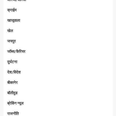
क्राईम
खाजूवाला
खेल
जयपुर
जॉब्स/कैरियर
दुर्घटना
देश/विदेश
बीकानेर
बॉलीवुड
ब्रेकिंग न्यूज
राजनीति