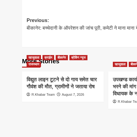
Post
Previous:
बीकानेर: बच्चेदानी के ऑपरेशन की जांच पूरी, कमेटी ने माना माना य
navigation
खाजूवाला
क्राईम
बीकानेर
ब्रेकिंग न्यूज
More Stories
राजस्थान
खाजूवाला
बीकान
विद्युत लाइन टूटने से दो गाय समेत चार
उपखण्ड कार्य
गौवंश की मौत, ग्रामीणों ने जताया रोष
भरने की मां
विधायक के ना
R.Khabar Team
August 7, 2026
R.Khabar T