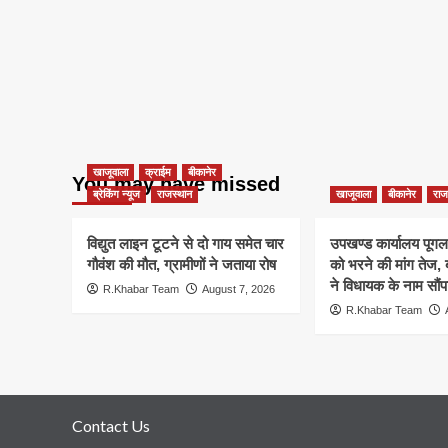
खाजूवाला
क्राईम
बीकानेर
You may have missed
ब्रेकिंग न्यूज
राजस्थान
खाजूवाला
बीकानेर
राज
विद्युत लाइन टूटने से दो गाय समेत चार
उपखण्ड कार्यालय पूगल म
गौवंश की मौत, ग्रामीणों ने जताया रोष
को भरने की मांग तेज
ने विधायक के नाम सौंपा
R.Khabar Team
August 7, 2026
R.Khabar Team
Contact Us