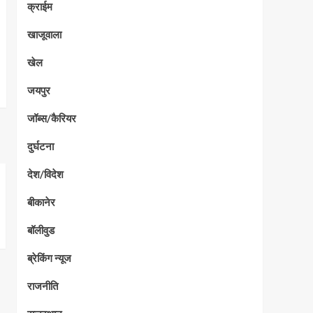
क्राईम
खाजूवाला
खेल
जयपुर
जॉब्स/कैरियर
दुर्घटना
देश/विदेश
बीकानेर
बॉलीवुड
ब्रेकिंग न्यूज
राजनीति