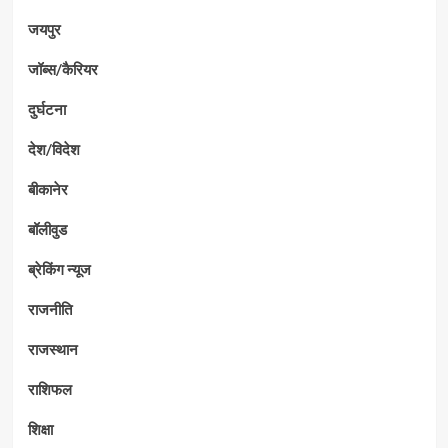
जयपुर
जॉब्स/कैरियर
दुर्घटना
देश/विदेश
बीकानेर
बॉलीवुड
ब्रेकिंग न्यूज
राजनीति
राजस्थान
राशिफल
शिक्षा