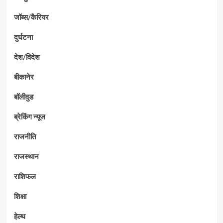
जॉब्स/कैरियर
दुर्घटना
देश/विदेश
बीकानेर
बॉलीवुड
ब्रेकिंग न्यूज
राजनीति
राजस्थान
राशिफल
शिक्षा
हेल्थ