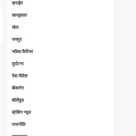
क्राईम
खाजूवाला
खेल
जयपुर
जॉब्स/कैरियर
दुर्घटना
देश/विदेश
बीकानेर
बॉलीवुड
ब्रेकिंग न्यूज
राजनीति