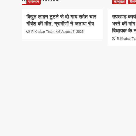
राजस्थान
खाजूवाला
बीकान
विद्युत लाइन टूटने से दो गाय समेत चार
उपखण्ड कार्य
गौवंश की मौत, ग्रामीणों ने जताया रोष
भरने की मां
विधायक के ना
R.Khabar Team
August 7, 2026
R.Khabar T