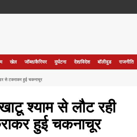
ईम
खेल
जॉब्स/कैरियर
दुर्घटना
देश/विदेश
बॉलीवुड
राजनीति
ाइडर से टकराकर हुई चकनाचूर
खाटू श्याम से लौट रही
राकर हुई चकनाचूर