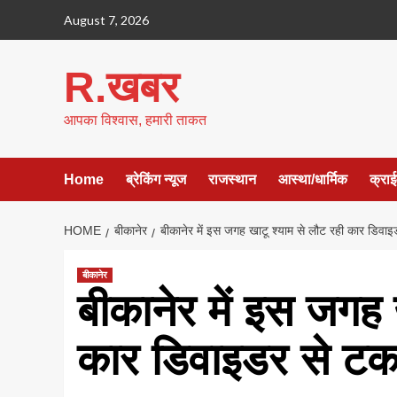
Skip
August 7, 2026
to
content
R.खबर
आपका विश्वास, हमारी ताकत
Home
ब्रेकिंग न्यूज
राजस्थान
आस्था/धार्मिक
क्रा
HOME
बीकानेर
बीकानेर में इस जगह खाटू श्याम से लौट रही कार डिव
बीकानेर
बीकानेर में इस जगह 
कार डिवाइडर से टक