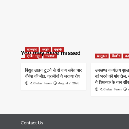
खाजूवाला
क्राईम
बीकानेर
You may have missed
ब्रेकिंग न्यूज
राजस्थान
खाजूवाला
बीकानेर
राज
विद्युत लाइन टूटने से दो गाय समेत चार
उपखण्ड कार्यालय पूगल म
गौवंश की मौत, ग्रामीणों ने जताया रोष
को भरने की मांग तेज
ने विधायक के नाम सौंपा
R.Khabar Team
August 7, 2026
R.Khabar Team
Contact Us