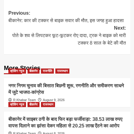
Post
Previous:
बीकानेर: कार की टक्कर से बाइक सवार की मौत, इस जगह हुआ हादसा
navigation
Next:
पोते के शव से लिपटकर फूट-फूटकर रोए दादा, ट्रक ने बाइक को मारी
टक्कर 8 साल के बेटे की मौत
More Stories
ब्रेकिंग न्यूज
बीकानेर
राजनीति
राजस्थान
नगर निगम चुनाव की बिसात बिछनी शुरू, रणनीति और समीकरण साधने
में जुटे भाजपा-कांग्रेस
R.Khabar Team
August 9, 2026
ब्रेकिंग न्यूज
बीकानेर
राजस्थान
बीकानेर में साइबर ठगी के बाद फिर बड़ा फर्जीवाड़ा: 38.53 लाख रुपए
वापस दिलाने का झांसा देकर महिला से 20.25 लाख ऐंठने का आरोप
R.Khabar Team
August 8, 2026