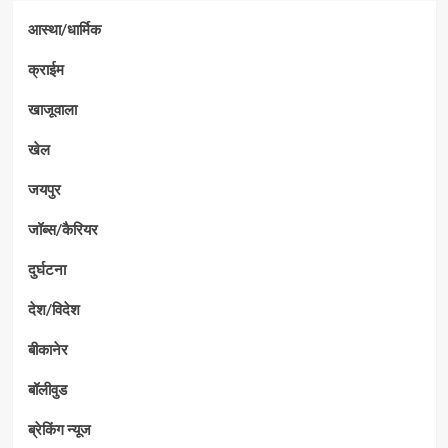
आस्था/धार्मिक
क्राईम
खाजूवाला
खेल
जयपुर
जॉब्स/कैरियर
दुर्घटना
देश/विदेश
बीकानेर
बॉलीवुड
ब्रेकिंग न्यूज