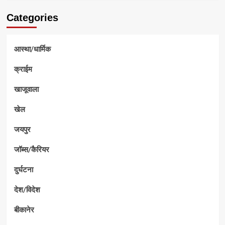
Categories
आस्था/धार्मिक
क्राईम
खाजूवाला
खेल
जयपुर
जॉब्स/कैरियर
दुर्घटना
देश/विदेश
बीकानेर