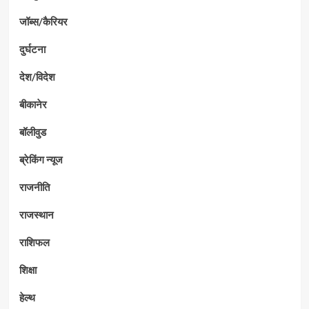
जॉब्स/कैरियर
दुर्घटना
देश/विदेश
बीकानेर
बॉलीवुड
ब्रेकिंग न्यूज
राजनीति
राजस्थान
राशिफल
शिक्षा
हेल्थ