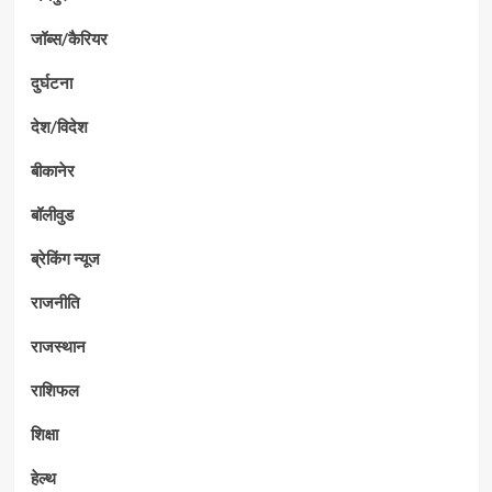
जॉब्स/कैरियर
दुर्घटना
देश/विदेश
बीकानेर
बॉलीवुड
ब्रेकिंग न्यूज
राजनीति
राजस्थान
राशिफल
शिक्षा
हेल्थ