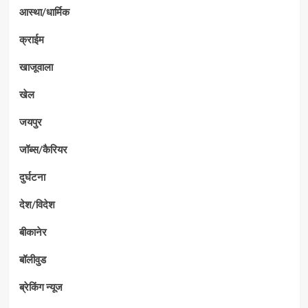
आस्था/धार्मिक
क्राईम
खाजूवाला
खेल
जयपुर
जॉब्स/कैरियर
दुर्घटना
देश/विदेश
बीकानेर
बॉलीवुड
ब्रेकिंग न्यूज