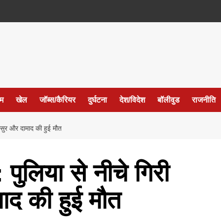
ईम
खेल
जॉब्स/कैरियर
दुर्घटना
देश/विदेश
बॉलीवुड
राजनीति
ुर और दामाद की हुई मौत
लिया से नीचे गिरी
ाद की हुई मौत