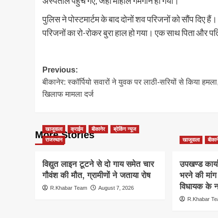
अस्पताल पहुंच गए, जहां माहौल गमगीन हो गया।
पुलिस ने पोस्टमार्टम के बाद दोनों शव परिजनों को सौंप दिए है
परिजनों का रो-रोकर बुरा हाल हो गया। एक साथ पिता और पत
Post
Previous:
बीकानेर: स्कॉर्पियो सवारों ने युवक पर लाठी-सरियों से किया हमला
navigation
खिलाफ मामला दर्ज
खाजूवाला
क्राईम
बीकानेर
ब्रेकिंग न्यूज
More Stories
राजस्थान
खाजूवाला
बीकान
विद्युत लाइन टूटने से दो गाय समेत चार
उपखण्ड कार्य
गौवंश की मौत, ग्रामीणों ने जताया रोष
भरने की मां
विधायक के ना
R.Khabar Team
August 7, 2026
R.Khabar T