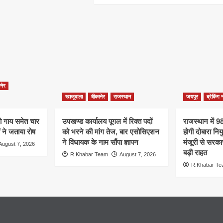
नेर
खाजूवाला
बीकानेर
राजस्थान
जयपुर
ब्रेकिंग 
दो गाय समेत चार
उपखण्ड कार्यालय पूगल में रिक्त पदों
राजस्थान में 988
ं ने जताया रोष
को भरने की मांग तेज, बार एसोसिएशन
होगी दोबारा नियु
ने विधायक के नाम सौंपा ज्ञापन
मंजूरी से सरका
August 7, 2026
बड़ी राहत
R.Khabar Team
August 7, 2026
R.Khabar T