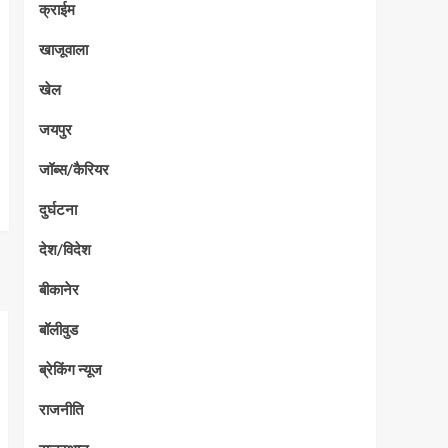
क्राईम
खाजूवाला
खेल
जयपुर
जॉब्स/कैरियर
दुर्घटना
देश/विदेश
बीकानेर
बॉलीवुड
ब्रेकिंग न्यूज
राजनीति