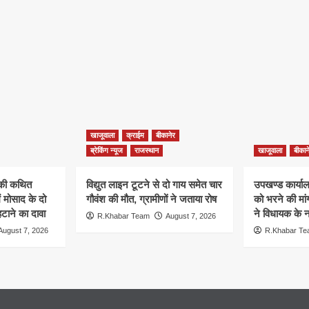
खाजूवाला
क्राईम
बीकानेर
ब्रेकिंग न्यूज
राजस्थान
खाजूवाला
बीकान
न की कथित
विद्युत लाइन टूटने से दो गाय समेत चार
उपखण्ड कार्यालय
ं मोसाद के दो
गौवंश की मौत, ग्रामीणों ने जताया रोष
को भरने की मा
हटाने का दावा
ने विधायक के ना
R.Khabar Team
August 7, 2026
August 7, 2026
R.Khabar T