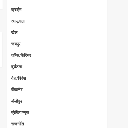
क्राईम
खाजूवाला
खेल
जयपुर
जॉब्स/कैरियर
दुर्घटना
देश/विदेश
बीकानेर
बॉलीवुड
ब्रेकिंग न्यूज
राजनीति