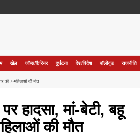
ईम
खेल
जॉब्स/कैरियर
दुर्घटना
देश/विदेश
बॉलीवुड
राजनीति
िवार की 7-महिलाओं की मौत
पर हादसा, मां-बेटी, बहू
महिलाओं की मौत