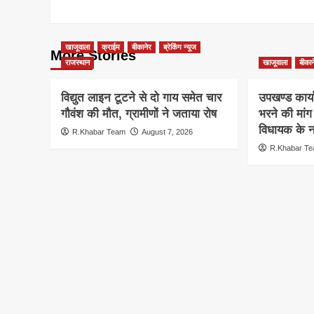
खाजूवाला
क्राईम
बीकानेर
ब्रेकिंग न्यूज
More Stories
राजस्थान
खाजूवाला
बीकान
विद्युत लाइन टूटने से दो गाय समेत चार
उपखण्ड कार्य
गौवंश की मौत, ग्रामीणों ने जताया रोष
भरने की मां
विधायक के ना
R.Khabar Team
August 7, 2026
R.Khabar T