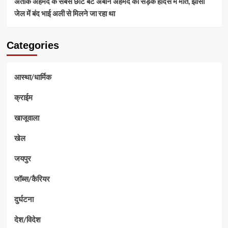
अतीक अहमद के सबसे छोटे बेटे अबान अहमद की सड़क हादसे में मौत, झांसी
जेल में बंद भाई अली से मिलने जा रहा था
Categories
आस्था/धार्मिक
क्राईम
खाजूवाला
खेल
जयपुर
जॉब्स/कैरियर
दुर्घटना
देश/विदेश