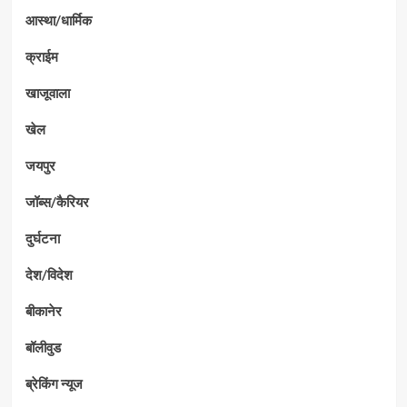
आस्था/धार्मिक
क्राईम
खाजूवाला
खेल
जयपुर
जॉब्स/कैरियर
दुर्घटना
देश/विदेश
बीकानेर
बॉलीवुड
ब्रेकिंग न्यूज