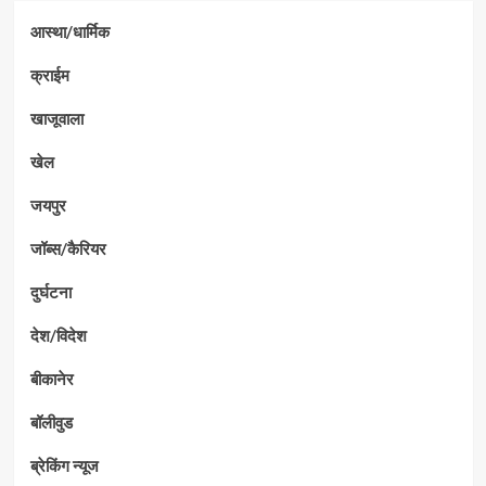
आस्था/धार्मिक
क्राईम
खाजूवाला
खेल
जयपुर
जॉब्स/कैरियर
दुर्घटना
देश/विदेश
बीकानेर
बॉलीवुड
ब्रेकिंग न्यूज