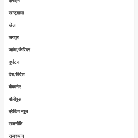
क्राईम
खाजूवाला
खेल
जयपुर
जॉब्स/कैरियर
दुर्घटना
देश/विदेश
बीकानेर
बॉलीवुड
ब्रेकिंग न्यूज
राजनीति
राजस्थान