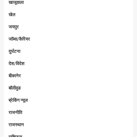
खाजूवाला
खेल
जयपुर
जॉब्स/कैरियर
दुर्घटना
देश/विदेश
बीकानेर
बॉलीवुड
ब्रेकिंग न्यूज
राजनीति
राजस्थान
राशिफल