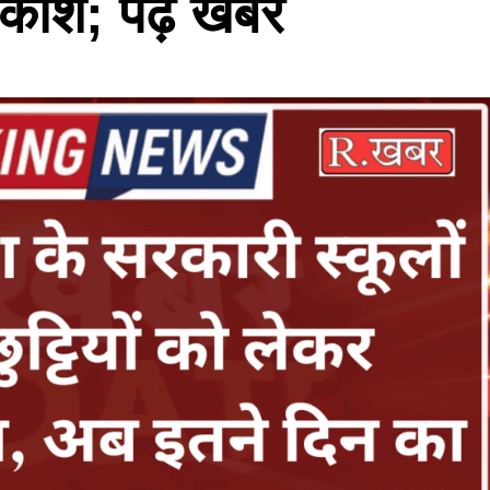
ावकाश; पढ़े खबर