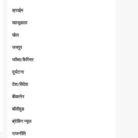
क्राईम
खाजूवाला
खेल
जयपुर
जॉब्स/कैरियर
दुर्घटना
देश/विदेश
बीकानेर
बॉलीवुड
ब्रेकिंग न्यूज
राजनीति