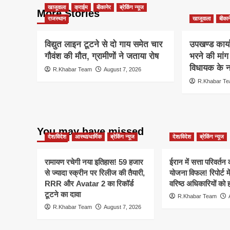
खाजूवाला
क्राईम
बीकानेर
ब्रेकिंग न्यूज
More Stories
राजस्थान
खाजूवाला
बीकान
विद्युत लाइन टूटने से दो गाय समेत चार
उपखण्ड कार्य
गौवंश की मौत, ग्रामीणों ने जताया रोष
भरने की मां
विधायक के ना
R.Khabar Team
August 7, 2026
R.Khabar T
You may have missed
देश/विदेश
आस्था/धार्मिक
ब्रेकिंग न्यूज
देश/विदेश
ब्रेकिंग न्यूज
रामायण रचेगी नया इतिहास! 59 हजार
ईरान में सत्ता परिवर्त
से ज्यादा स्क्रीन पर रिलीज की तैयारी,
योजना विफल! रिपोर्ट मे
RRR और Avatar 2 का रिकॉर्ड
वरिष्ठ अधिकारियों को 
टूटने का दावा
R.Khabar Team
R.Khabar Team
August 7, 2026