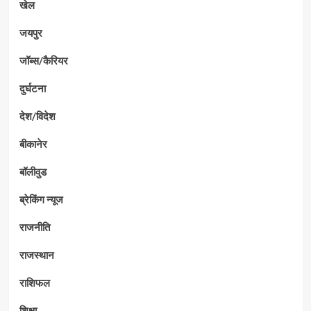
खेल
जयपुर
जॉब्स/कैरियर
दुर्घटना
देश/विदेश
बीकानेर
बॉलीवुड
ब्रेकिंग न्यूज
राजनीति
राजस्थान
राशिफल
शिक्षा