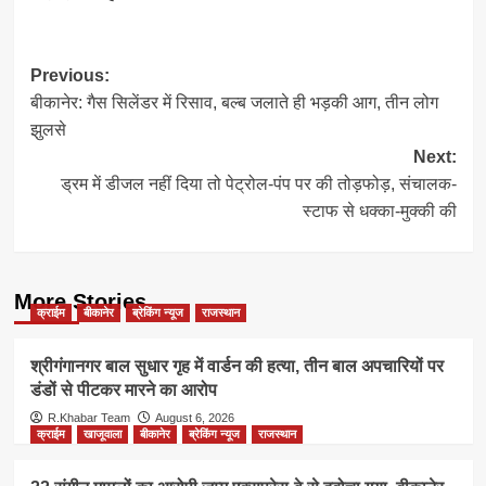
Post
Previous:
बीकानेर: गैस सिलेंडर में रिसाव, बल्ब जलाते ही भड़की आग, तीन लोग
navigation
झुलसे
Next:
ड्रम में डीजल नहीं दिया तो पेट्रोल-पंप पर की तोड़फोड़, संचालक-
स्टाफ से धक्का-मुक्की की
More Stories
क्राईम
बीकानेर
ब्रेकिंग न्यूज
राजस्थान
श्रीगंगानगर बाल सुधार गृह में वार्डन की हत्या, तीन बाल अपचारियों पर
डंडों से पीटकर मारने का आरोप
R.Khabar Team
August 6, 2026
क्राईम
खाजूवाला
बीकानेर
ब्रेकिंग न्यूज
राजस्थान