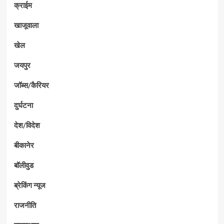
क्राईम
खाजूवाला
खेल
जयपुर
जॉब्स/कैरियर
दुर्घटना
देश/विदेश
बीकानेर
बॉलीवुड
ब्रेकिंग न्यूज
राजनीति