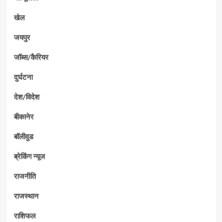
खेल
जयपुर
जॉब्स/कैरियर
दुर्घटना
देश/विदेश
बीकानेर
बॉलीवुड
ब्रेकिंग न्यूज
राजनीति
राजस्थान
राशिफल