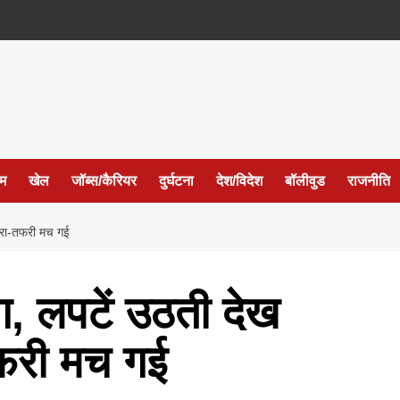
ईम
खेल
जॉब्स/कैरियर
दुर्घटना
देश/विदेश
बॉलीवुड
राजनीति
अफरा-तफरी मच गई
, लपटें उठती देख
तफरी मच गई