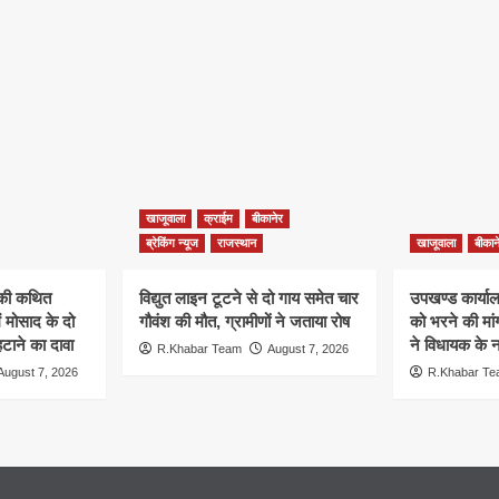
खाजूवाला
क्राईम
बीकानेर
ब्रेकिंग न्यूज
राजस्थान
खाजूवाला
बीकान
न की कथित
विद्युत लाइन टूटने से दो गाय समेत चार
उपखण्ड कार्यालय
ं मोसाद के दो
गौवंश की मौत, ग्रामीणों ने जताया रोष
को भरने की मा
हटाने का दावा
ने विधायक के ना
R.Khabar Team
August 7, 2026
August 7, 2026
R.Khabar T