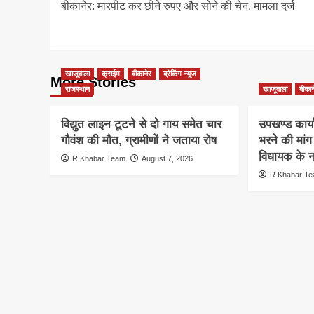
बीकानेर: मारपीट कर छीने रुपए और सोने की चेन, मामला दर्ज
navigation
खाजूवाला
क्राईम
बीकानेर
ब्रेकिंग न्यूज
More Stories
राजस्थान
खाजूवाला
बीकान
विद्युत लाइन टूटने से दो गाय समेत चार
उपखण्ड कार्य
गौवंश की मौत, ग्रामीणों ने जताया रोष
भरने की मां
विधायक के ना
R.Khabar Team
August 7, 2026
R.Khabar T