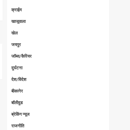
क्राईम
खाजूवाला
खेल
जयपुर
जॉब्स/कैरियर
दुर्घटना
देश/विदेश
बीकानेर
बॉलीवुड
ब्रेकिंग न्यूज
राजनीति