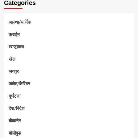
Categories
आस्था/धार्मिक
क्राईम
खाजूवाला
खेल
जयपुर
जॉब्स/कैरियर
दुर्घटना
देश/विदेश
बीकानेर
बॉलीवुड