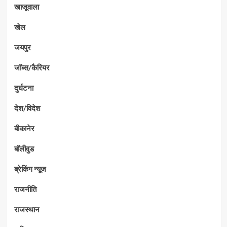
खाजूवाला
खेल
जयपुर
जॉब्स/कैरियर
दुर्घटना
देश/विदेश
बीकानेर
बॉलीवुड
ब्रेकिंग न्यूज
राजनीति
राजस्थान