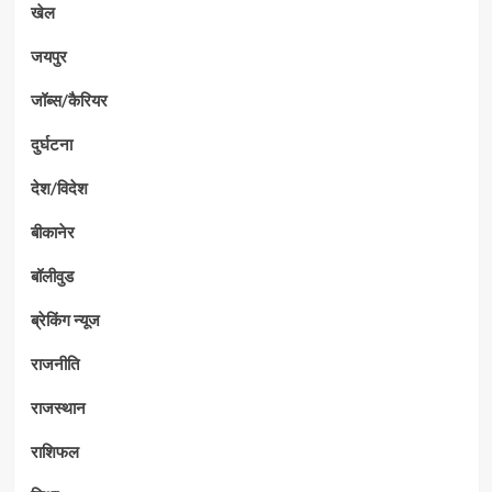
खेल
जयपुर
जॉब्स/कैरियर
दुर्घटना
देश/विदेश
बीकानेर
बॉलीवुड
ब्रेकिंग न्यूज
राजनीति
राजस्थान
राशिफल