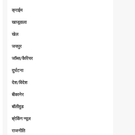
क्राईम
खाजूवाला
खेल
जयपुर
जॉब्स/कैरियर
दुर्घटना
देश/विदेश
बीकानेर
बॉलीवुड
ब्रेकिंग न्यूज
राजनीति