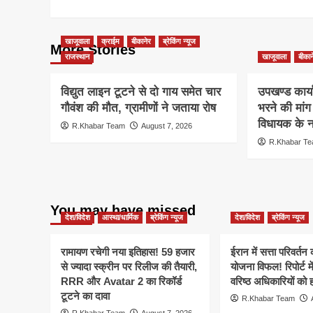
खाजूवाला
क्राईम
बीकानेर
ब्रेकिंग न्यूज
More Stories
राजस्थान
खाजूवाला
बीकान
विद्युत लाइन टूटने से दो गाय समेत चार
उपखण्ड कार्य
गौवंश की मौत, ग्रामीणों ने जताया रोष
भरने की मां
विधायक के ना
R.Khabar Team
August 7, 2026
R.Khabar T
You may have missed
देश/विदेश
आस्था/धार्मिक
ब्रेकिंग न्यूज
देश/विदेश
ब्रेकिंग न्यूज
रामायण रचेगी नया इतिहास! 59 हजार
ईरान में सत्ता परिवर्त
से ज्यादा स्क्रीन पर रिलीज की तैयारी,
योजना विफल! रिपोर्ट मे
RRR और Avatar 2 का रिकॉर्ड
वरिष्ठ अधिकारियों को 
टूटने का दावा
R.Khabar Team