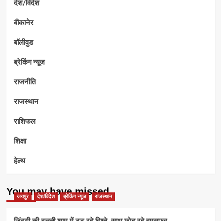
देश/विदेश
बीकानेर
बॉलीवुड
ब्रेकिंग न्यूज
राजनीति
राजस्थान
राशिफल
शिक्षा
हेल्थ
You may have missed
जयपुर
देश/विदेश
ब्रेकिंग न्यूज
राजस्थान
जिंदगी की ढलती शाम में टूट रहे रिश्ते, साथ छोड़ रहे हमसफर