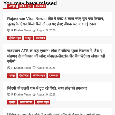
You may have missed
जयपुर
ब्रेकिंग न्यूज
राजस्थान
Rajasthan Viral News: खेत में दबाए 5 लाख रुपए भूल गया किसान,
जुताई के दौरान मिली थैली तो उड़ गए होश; दीमक चट कर गई रकम
R.Khabar Team
August 9, 2026
ब्रेकिंग न्यूज
जयपुर
राजस्थान
राजस्थान ATS का बड़ा एक्शन: टोंक से संदिग्ध युवक हिरासत में, जैश-ए-
मोहम्मद से कनेक्शन की जांच; मोबाइल-लैपटॉप और बैंक डिटेल्स खंगाल रही
एजेंसी
R.Khabar Team
August 9, 2026
जयपुर
देश/विदेश
ब्रेकिंग न्यूज
राजस्थान
जिंदगी की ढलती शाम में टूट रहे रिश्ते, साथ छोड़ रहे हमसफर
R.Khabar Team
August 9, 2026
क्राईम
जॉब्स/कैरियर
ब्रेकिंग न्यूज
डिजिटल सुरक्षा के भरोसे में न रहें: स्मार्ट लॉक से लेकर फेस आईडी तक,