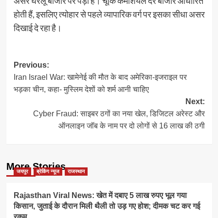
असर घरेलू बाजार पर पड़ा है। चूंकि कमर्शियल दरें बाजार आधारित
होती हैं, इसलिए त्योहार से पहले व्यापारिक वर्ग पर इसका सीधा असर
दिखाई दे रहा है।
Post
Previous:
Iran Israel War: खामेनेई की मौत के बाद अमेरिका-इजराइल पर
navigation
भड़का चीन, कहा- मुस्लिम देशों को शर्म आनी चाहिए
Next:
Cyber Fraud: साइबर ठगों का नया खेल, डिजिटल अरेस्ट और
ऑनलाइन जॉब के नाम पर दो लोगों से 16 लाख की ठगी
More Stories
जयपुर
ब्रेकिंग न्यूज
राजस्थान
Rajasthan Viral News: खेत में दबाए 5 लाख रुपए भूल गया
किसान, जुताई के दौरान मिली थैली तो उड़ गए होश; दीमक चट कर गई
रकम