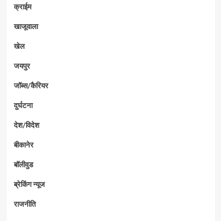
क्राईम
खाजूवाला
खेल
जयपुर
जॉब्स/कैरियर
दुर्घटना
देश/विदेश
बीकानेर
बॉलीवुड
ब्रेकिंग न्यूज
राजनीति