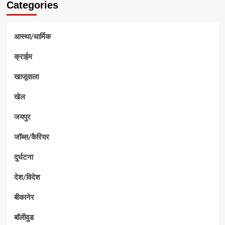
Categories
आस्था/धार्मिक
क्राईम
खाजूवाला
खेल
जयपुर
जॉब्स/कैरियर
दुर्घटना
देश/विदेश
बीकानेर
बॉलीवुड