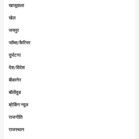
खाजूवाला
खेल
जयपुर
जॉब्स/कैरियर
दुर्घटना
देश/विदेश
बीकानेर
बॉलीवुड
ब्रेकिंग न्यूज
राजनीति
राजस्थान