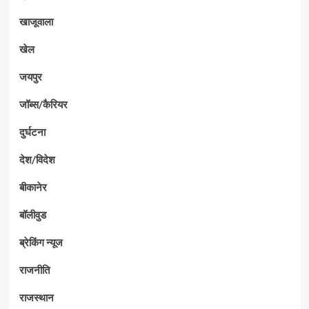
खाजूवाला
खेल
जयपुर
जॉब्स/कैरियर
दुर्घटना
देश/विदेश
बीकानेर
बॉलीवुड
ब्रेकिंग न्यूज
राजनीति
राजस्थान