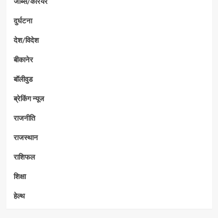
जॉब्स/कैरियर
दुर्घटना
देश/विदेश
बीकानेर
बॉलीवुड
ब्रेकिंग न्यूज
राजनीति
राजस्थान
राशिफल
शिक्षा
हेल्थ