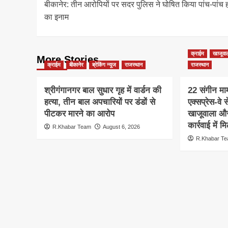
बीकानेर: तीन आरोपियों पर सदर पुलिस ने घोषित किया पांच-पांच
navigation
का इनाम
क्राईम
खाजूवा
More Stories
क्राईम
बीकानेर
ब्रेकिंग न्यूज
राजस्थान
राजस्थान
श्रीगंगानगर बाल सुधार गृह में वार्डन की
22 संगीन माम
हत्या, तीन बाल अपचारियों पर डंडों से
एक्सप्रेस-वे 
पीटकर मारने का आरोप
खाजूवाला और
कार्रवाई में
R.Khabar Team
August 6, 2026
R.Khabar T