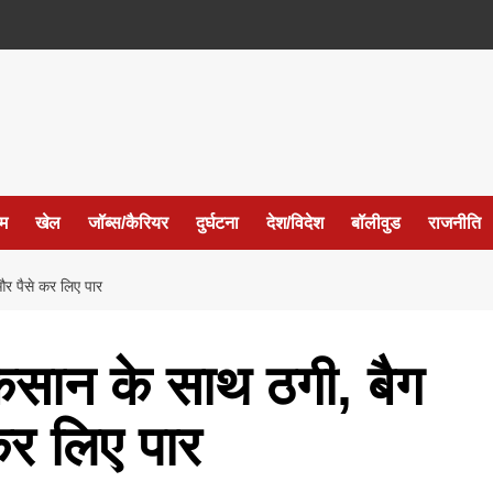
ईम
खेल
जॉब्स/कैरियर
दुर्घटना
देश/विदेश
बॉलीवुड
राजनीति
और पैसे कर लिए पार
िसान के साथ ठगी, बैग
कर लिए पार