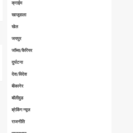
क्राईम
खाजूवाला
खेल
जयपुर
जॉब्स/कैरियर
दुर्घटना
देश/विदेश
बीकानेर
बॉलीवुड
ब्रेकिंग न्यूज
राजनीति