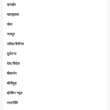
क्राईम
खाजूवाला
खेल
जयपुर
जॉब्स/कैरियर
दुर्घटना
देश/विदेश
बीकानेर
बॉलीवुड
ब्रेकिंग न्यूज
राजनीति