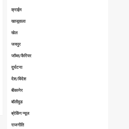
क्राईम
खाजूवाला
खेल
जयपुर
जॉब्स/कैरियर
दुर्घटना
देश/विदेश
बीकानेर
बॉलीवुड
ब्रेकिंग न्यूज
राजनीति