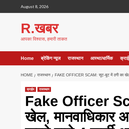
Skip
August 8, 2026
to
content
R.खबर
आपका विश्वास, हमारी ताकत
Home
ब्रेकिंग न्यूज
राजस्थान
आस्था/धार्मिक
क्रा
HOME
राजस्थान
FAKE OFFICER SCAM: सूट-बूट में ठगी का खेल, म
क्राईम
राजस्थान
Fake Officer Scam
खेल, मानवाधिकार आ