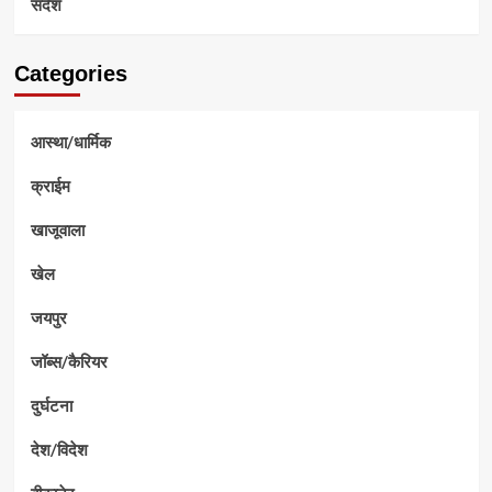
संदेश
Categories
आस्था/धार्मिक
क्राईम
खाजूवाला
खेल
जयपुर
जॉब्स/कैरियर
दुर्घटना
देश/विदेश