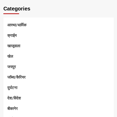
Categories
आस्था/धार्मिक
क्राईम
खाजूवाला
खेल
जयपुर
जॉब्स/कैरियर
दुर्घटना
देश/विदेश
बीकानेर