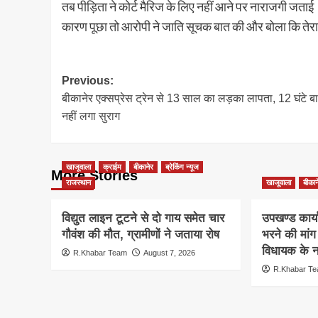
तब पीड़िता ने कोर्ट मैरिज के लिए नहीं आने पर नाराजगी जता
कारण पूछा तो आरोपी ने जाति सूचक बात की और बोला कि तेरा 
Post
Previous:
बीकानेर एक्सप्रेस ट्रेन से 13 साल का लड़का लापता, 12 घंटे ब
navigation
नहीं लगा सुराग
खाजूवाला
क्राईम
बीकानेर
ब्रेकिंग न्यूज
More Stories
राजस्थान
खाजूवाला
बीकान
विद्युत लाइन टूटने से दो गाय समेत चार
उपखण्ड कार्य
गौवंश की मौत, ग्रामीणों ने जताया रोष
भरने की मां
विधायक के ना
R.Khabar Team
August 7, 2026
R.Khabar T