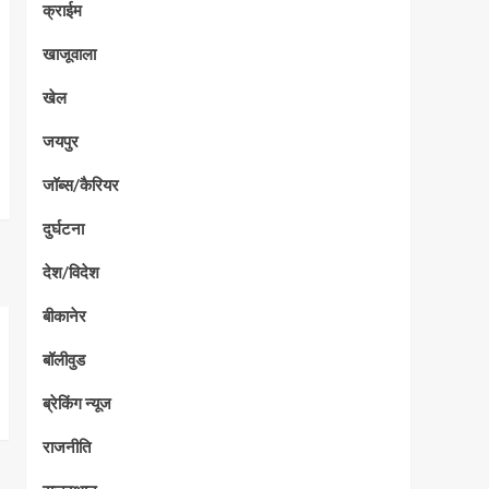
क्राईम
खाजूवाला
खेल
जयपुर
जॉब्स/कैरियर
दुर्घटना
देश/विदेश
बीकानेर
बॉलीवुड
ब्रेकिंग न्यूज
राजनीति