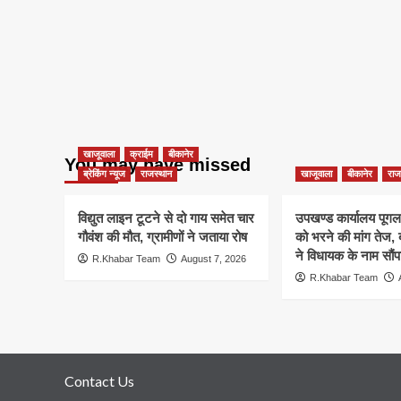
खाजूवाला
क्राईम
बीकानेर
You may have missed
ब्रेकिंग न्यूज
राजस्थान
खाजूवाला
बीकानेर
राज
विद्युत लाइन टूटने से दो गाय समेत चार
उपखण्ड कार्यालय पूगल म
गौवंश की मौत, ग्रामीणों ने जताया रोष
को भरने की मांग तेज
ने विधायक के नाम सौंपा
R.Khabar Team
August 7, 2026
R.Khabar Team
Contact Us