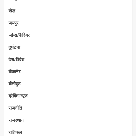
खेल
जयपुर
जॉब्स/कैरियर
दुर्घटना
देश/विदेश
बीकानेर
बॉलीवुड
ब्रेकिंग न्यूज
राजनीति
राजस्थान
राशिफल