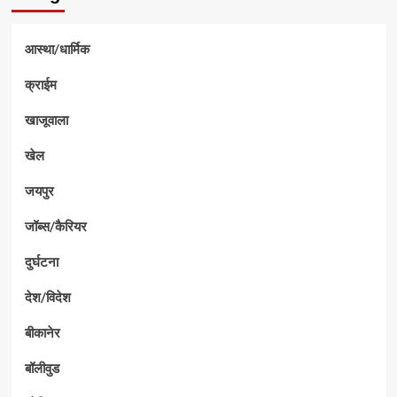
आस्था/धार्मिक
क्राईम
खाजूवाला
खेल
जयपुर
जॉब्स/कैरियर
दुर्घटना
देश/विदेश
बीकानेर
बॉलीवुड