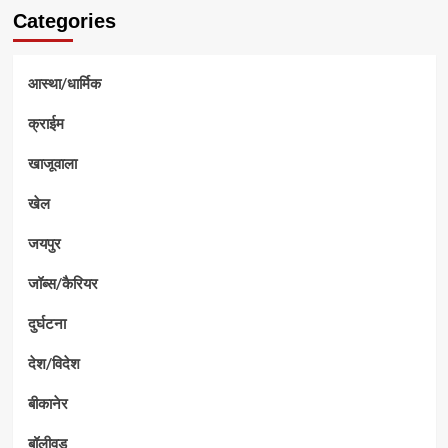
Categories
आस्था/धार्मिक
क्राईम
खाजूवाला
खेल
जयपुर
जॉब्स/कैरियर
दुर्घटना
देश/विदेश
बीकानेर
बॉलीवुड