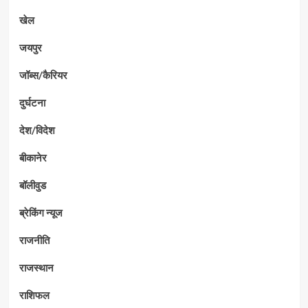
खेल
जयपुर
जॉब्स/कैरियर
दुर्घटना
देश/विदेश
बीकानेर
बॉलीवुड
ब्रेकिंग न्यूज
राजनीति
राजस्थान
राशिफल