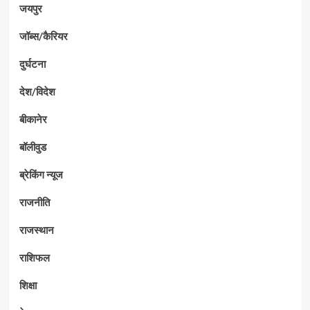
जयपुर
जॉब्स/कैरियर
दुर्घटना
देश/विदेश
बीकानेर
बॉलीवुड
ब्रेकिंग न्यूज
राजनीति
राजस्थान
राशिफल
शिक्षा