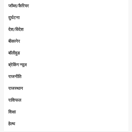
जॉब्स/कैरियर
दुर्घटना
देश/विदेश
बीकानेर
बॉलीवुड
ब्रेकिंग न्यूज
राजनीति
राजस्थान
राशिफल
शिक्षा
हेल्थ