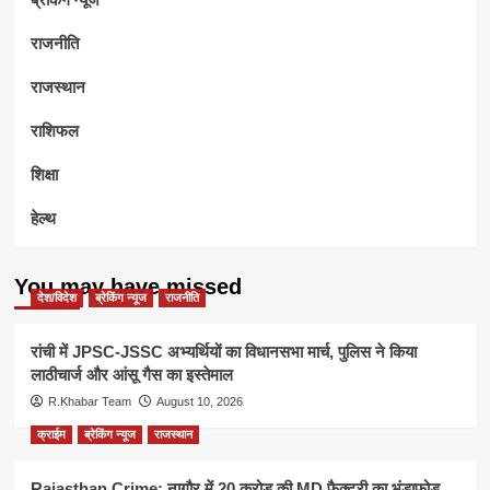
राजनीति
राजस्थान
राशिफल
शिक्षा
हेल्थ
You may have missed
देश/विदेश
ब्रेकिंग न्यूज
राजनीति
रांची में JPSC-JSSC अभ्यर्थियों का विधानसभा मार्च, पुलिस ने किया
लाठीचार्ज और आंसू गैस का इस्तेमाल
R.Khabar Team
August 10, 2026
क्राईम
ब्रेकिंग न्यूज
राजस्थान
Rajasthan Crime: नागौर में 20 करोड़ की MD फैक्ट्री का भंडाफोड़,