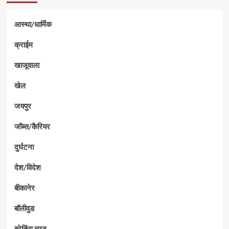
आस्था/धार्मिक
क्राईम
खाजूवाला
खेल
जयपुर
जॉब्स/कैरियर
दुर्घटना
देश/विदेश
बीकानेर
बॉलीवुड
ब्रेकिंग न्यूज